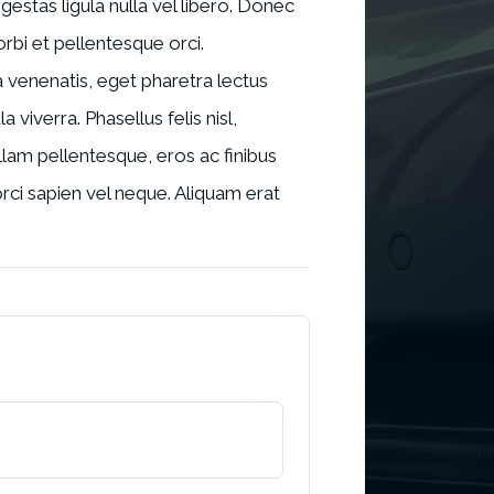
estas ligula nulla vel libero. Donec
bi et pellentesque orci.
 venenatis, eget pharetra lectus
 viverra. Phasellus felis nisl,
ullam pellentesque, eros ac finibus
orci sapien vel neque. Aliquam erat